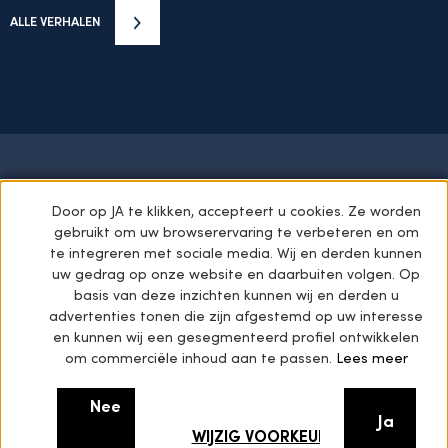
ALLE VERHALEN
HOME
STARS OF THE COLLECTION
Door op JA te klikken, accepteert u cookies. Ze worden
gebruikt om uw browserervaring te verbeteren en om
DE HEINEKEN COLLECTIE
ARCHIEVEN
te integreren met sociale media. Wij en derden kunnen
uw gedrag op onze website en daarbuiten volgen. Op
GREEN GIANTS
PRIVACY POLICY
basis van deze inzichten kunnen wij en derden u
advertenties tonen die zijn afgestemd op uw interesse
COOKIE POLICY
OVER ONS
en kunnen wij een gesegmenteerd profiel ontwikkelen
CONTACT
HERINNERINGEN IN BEELD
om commerciële inhoud aan te passen.
Lees meer
EN
NL
Nee
Ja
WIJZIG VOORKEURSINSTELLINGEN
© Copyright 2026 Heineken Collection Foundation. Alle rechten